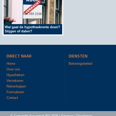
Wat gaat de hypotheekrente doen?
Stijgen of dalen?
DIRECT NAAR
DIENSTEN
Home
Beloningsbeleid
Over ons
Hypotheken
Verzekeren
Rekenhulpen
Formulieren
Contact
© Copyright
Assupport BV
2026 |
Sitemap
|
Disclaimer