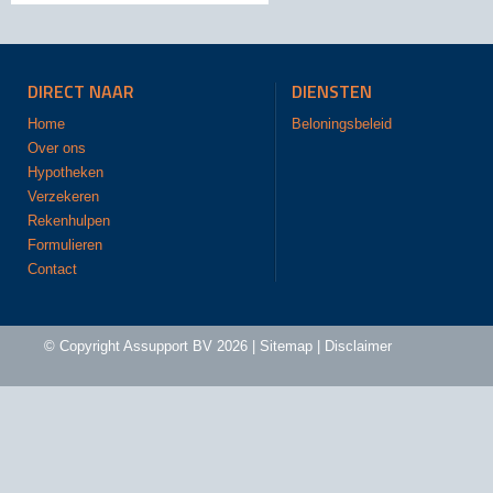
DIRECT NAAR
DIENSTEN
Home
Beloningsbeleid
Over ons
Hypotheken
Verzekeren
Rekenhulpen
Formulieren
Contact
© Copyright
Assupport BV
2026 |
Sitemap
|
Disclaimer