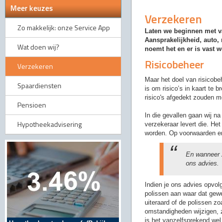
Meer keuzes
Verzekeren
Zo makkelijk: onze Service App
Laten we beginnen met vas
Aansprakelijkheid, auto,
Wat doen wij?
noemt het en er is vast w
Risicobeheer
Verzekeren
Maar het doel van risicobe
Spaardiensten
is om risico’s in kaart te 
risico's afgedekt zouden 
Pensioen
In die gevallen gaan wij na
Hypotheekadvisering
verzekeraar levert die. He
worden. Op voorwaarden en
En wanneer z
ons advies.
Indien je ons advies opvol
polissen aan waar dat gewe
uiteraard of de polissen z
omstandigheden wijzigen, zu
is het vanzelfsprekend wel