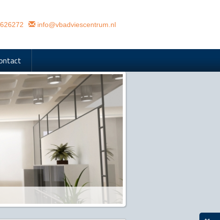
626272
info@vbadviescentrum.nl
ontact