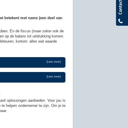
g
het betekent met name (een deel van
hebben. En de fiscus (maar zeker ook de
ogen op de balans tot uitdrukking komen.
biteuren, kortom: alles wat waarde
[Lees meer]
[Lees meer]
.
ard oplossingen aanbieden. Voor jou is
e te helpen ondernemer te zijn. Om je te
baar.