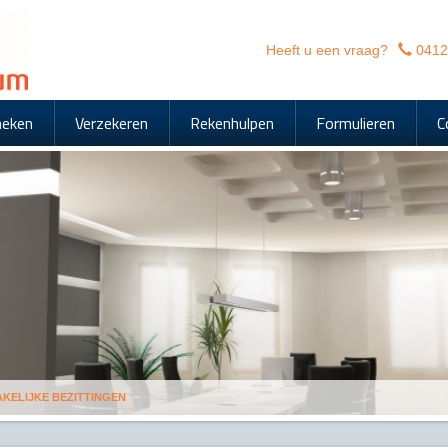
Heeft u een vraag?
0412
heken
Verzekeren
Rekenhulpen
Formulieren
C
AKELIJKE BEZITTINGEN