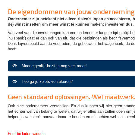
De eigendommen van jouw ondernemin
Ondernemer zijn betekent niet alleen risico's lopen en accepteren, 
de) winst inzetten om meer winst te kunnen maken: investeren dus.
Van veel van die investeringen kan een ondernemer langere tijd profijt 
'huisbank') gaat er dan ook van uit, dat die bezittingen als bedrijfsverm
Denk bijvoorbeeld aan de voorraden, de gebouwen, het wagenpark, de de
heeft.
Maar eigenlijk bezit je nog veel meer!
Hoe ga je zoiets verzekeren?
Geen standaard oplossingen. Wel maatwerk
Ook hier: ondernemers verschillen. En dus kunnen wij hier geen standa
het echter wel van belang te weten, dat wij er alles aan zullen doen om j
helpen jouw risico's aanvaardbaar te houden en misschien wel: calculeer
Fout bij laden widget.