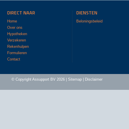
DIRECT NAAR
DIENSTEN
Home
Beloningsbeleid
Over ons
Hypotheken
Verzekeren
Rekenhulpen
Formulieren
Contact
© Copyright
Assupport BV
2026 |
Sitemap
|
Disclaimer