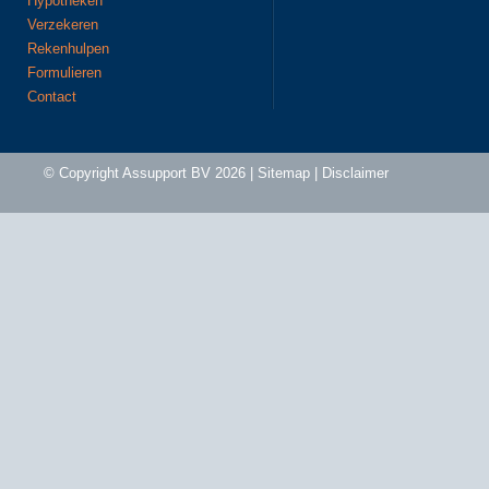
Hypotheken
Verzekeren
Rekenhulpen
Formulieren
Contact
© Copyright
Assupport BV
2026 |
Sitemap
|
Disclaimer